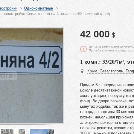
востройки
>
Однокомнатные
>
в новостройке Севастополя на Степаняна 4/2 нежилой фонд
42 000
$
Цены на сайте могут отличать
Просьба уточнять у владельца
1 комн.: 33/20/7м², эт
Крым, Севастополь, Гагар
Продам без посредников нов
цоколе десятиэтажной новост
эксплуатацию, переуступка 
фонд. Во дворе парковка, ос
минутах ходьбы, так же и ры
площадь квартиры 33 метров
кухней, небольшая прихожая
электроконвектор на отоплен
на окнах решетки, южная сто
100 м., можно использовать 