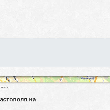
ополя
астополя на