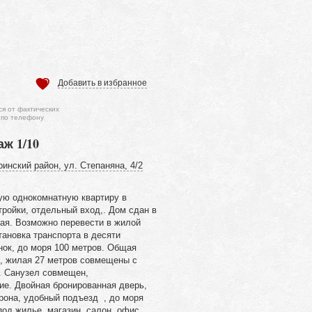
Добавить в избранное
ся от фактических
 по телефону
аж 1/10
инский район, ул. Степаняна, 4/2
ую однокомнатную квартиру в
ройки, отдельный вход,. Дом сдан в
пая. Возможно перевести в жилой
тановка транспорта в десяти
нок, до моря 100 метров. Общая
, жилая 27 метров совмещены с
. Санузел совмещен,
ие. Двойная бронированная дверь,
рона, удобный подъезд , до моря
под жилье, магазин, салон, офис,