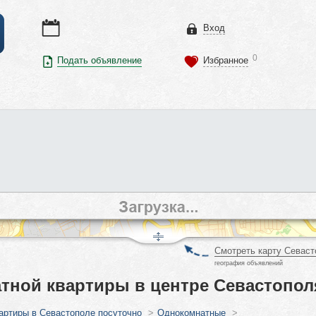
Вход
0
Подать объявление
Избранное
Смотреть карту Севаст
география объявлений
тной квартиры в центре Севастопол
артиры в Севастополе посуточно
>
Однокомнатные
>