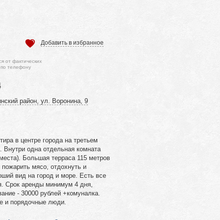
Добавить в избранное
ся от фактических
 по телефону
4
нский район, ул. Воронина, 9
ира в центре города на третьем
. Внутри одна отдельная комната
 места). Большая терраса 115 метров
о пожарить мясо, отдохнуть и
оший вид на город и море. Есть все
. Срок аренды минимум 4 дня,
ание - 30000 рублей +комуналка.
е и порядочные люди.