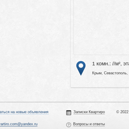
1 комн.: //м², э
Крым, Севастополь, 
аться на новые объявления
Записки Квартиро
© 2022 
vartiro.com@yandex.ru
Вопросы и ответы