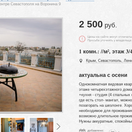
ентре Севастополя на Воронина 9
2 500
руб.
Цены на сайте могут отличать
Просьба уточнять у владельца
1 комн.: //м², этаж 3/
Крым, Севастополь, Лени
актуальна с осени
Однокомнатная видовая кварт
этаже четырехэтажного дома
+кухня - студия (4 спальных
где есть стол- мангал, можн
позагорать на шезлонге. Хор
необходимое для проживания
возможно длительное прожив
Нужны аккуратные, спокойны
добавлено: