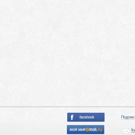
Подпис
k