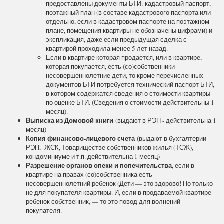
предоставлены документы БТИ: кадастровый паспорт,
поэтажный план (в составе кадастрового паспорта или
отдельно, если в кадастровом паспорте на поэтажном
плане, помещения квартиры не обозначены цифрами) и
экспликация, даже если предыдущая сделка с
квартирой проходила менее 5 лет назад.
Если в квартире которая продается, или в квартире,
которая покупается, есть (со)собственники
несовершеннолетние дети, то кроме перечисленных
документов БТИ потребуется технический паспорт БТИ,
в котором содержатся сведения о стоимости квартиры
по оценке БТИ. (Сведения о стоимости действительны 1
месяц).
Выписка из Домовой книги
(выдают в РЭП - действительна 1
месяц)
Копия финансово-лицевого счета
(выдают в бухгалтерии
РЭП, ЖСК, Товариществе собственников жилья (ТСЖ),
кондоминиуме и т.п. действительна 1 месяц)
Разрешение органов опеки и попечительства
, если в
квартире на правах (со)собственника есть
несовершеннолетний ребенок (Дети — это здорово! Но только
не для покупателя квартиры. И, если в продаваемой квартире
ребенок собственник, — то это повод для волнений
покупателя.