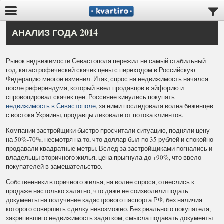
АНАЛИЗ ГОДА 2014
Рынок недвижимости Севастополя пережил не самый стабильный
год, катастрофический скачек цены с переходом в Российскую
Федерацию многое изменил. Итак, спрос на недвижимость начался
после референдума, который ввел продавцов в эйфорию и
спровоцировал скачек цен. Россияне кинулись покупать
недвижимость в Севастополе
, за ними последовала волна беженцев
с востока Украины, продавцы ликовали от потока клиентов.
Компании застройщики быстро просчитали ситуацию, подняли цену
на 50%-70%, несмотря на то, что доллар был по 35 рублей и спокойно
продавали квадратные метры. Вслед за застройщиками погнались и
владельцы вторичного жилья, цена прыгнула до +90%, что ввело
покупателей в замешательство.
Собственники вторичного жилья, на волне спроса, отнеслись к
продаже настолько халатно, что даже не соизволили подать
документы на получение кадастрового паспорта РФ, без наличия
которого совершить сделку невозможно. Без реального покупателя,
закрепившего недвижимость задатком, смысла подавать документы