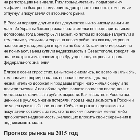
на регистрацию не видели. Риэлторы-дилетанты подыграли им
мифами про быстрое получение кадастрового паспорта, тем самым
отпугнули покупателя от вторичного рынка.
В России порядки другие и без документов никто никому деньги не
дает. Из Украины беженцы заключали сделки по предварительным
договорам, тогда реестр был закрыт, но потом их вообще запретили и
тем самым увеличился спрос на новостройки, так как кадастровых
паспортов у владельцев вторички не было. Кстати, многие россияне
не понимают, зачем купили недвижимость в Севастополе, говорят: на
волне патриотизма, рассмотрев будущее полуострова и города
федерального значения.
Ближе к осени спрос стих, цены тоже снизились, но всего на 10%-15%,
тем самым сформировалась ценовая политика, доллар
незначительно дорожал и продавцы вторичного жилья скинули по
две-три тысячи. И вот обвал рубля, валюта поползла вверх, цены в
долларах остались, а в рублях выросли. Как известно в России все
ценники в рублях, многие потеряли, продав недвижимость в России и
не успев купить в Севастополе. Сейчас на рынке недвижимости
покупатели остались из тех, кто по веским причинам меняет либо
приобретает недвижимость, желающих вложить свои сбережения в
недвижимость мало.
Прогноз рынка на 2015 год