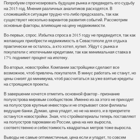
Попробуем спрогнозировать будущее рынка и предвидеть его судьбу
на 2015 год. Мнения различных аналитиков расходятся. В
сложившейся ситуации трудно что-либо предсказать, так как
существуют несколько вариантов развития событий. Рассмотрим
основные факторы, влияющие на цену недвижимости.
Во-первых, спрос. Избытка спроса в 2015 году не предвидится, так как
желающих приобрести недвижимость в Севастополе для отдыха
практически не осталось, а кто хотел, купил. Уйдут с рынка и
покупатели с ипотечными кредитами, так как минимальная ставка в
17% поднимет процент на ипотеку.
Во-вторых, новостройки. Компании застройщики сделают все
возможное, чтоб привлечь покупателя. В минус работать не станут, но
цены снизят до минимума, чтоб рассчитаться за уже взятые кредиты
на строящиеся проекты.
В завершении хочется отметить основной фактор - признание
полуострова мировым сообществом. Именно из-за этого не приходят
на полуостров крупные инвесторы и не открывают свои филиалы
ведущие банки. Думаю, цена упадет, но не на много, и в приоритете
останутся новостройки. Зная, что стройматериалы теперь поставляют
на полуостров паромами из России, цена на них выросла,
соответственно и себестоимость квадратных метров тоже выросла.
Выводы не самые оптимистичные, цена если и упадет, то совсем