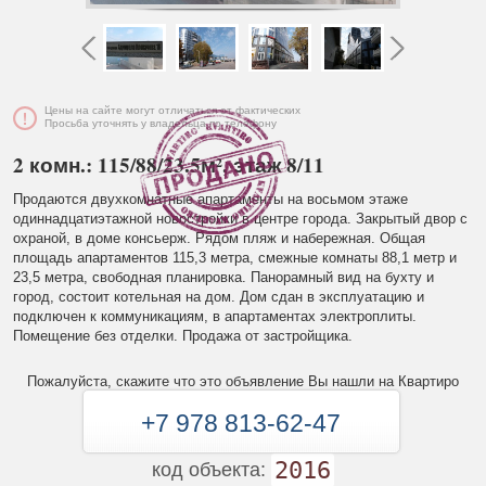
Цены на сайте могут отличаться от фактических
Просьба уточнять у владельца по телефону
2 комн.: 115/88/23.5м², этаж 8/11
Продаются двухкомнатные апартаменты на восьмом этаже
одиннадцатиэтажной новостройки в центре города. Закрытый двор с
охраной, в доме консьерж. Рядом пляж и набережная. Общая
площадь апартаментов 115,3 метра, смежные комнаты 88,1 метр и
23,5 метра, свободная планировка. Панорамный вид на бухту и
город, состоит котельная на дом. Дом сдан в эксплуатацию и
подключен к коммуникациям, в апартаментах электроплиты.
Помещение без отделки. Продажа от застройщика.
Пожалуйста, скажите что это объявление Вы нашли на Квартиро
+7 978 813-62-47
2016
код объекта: