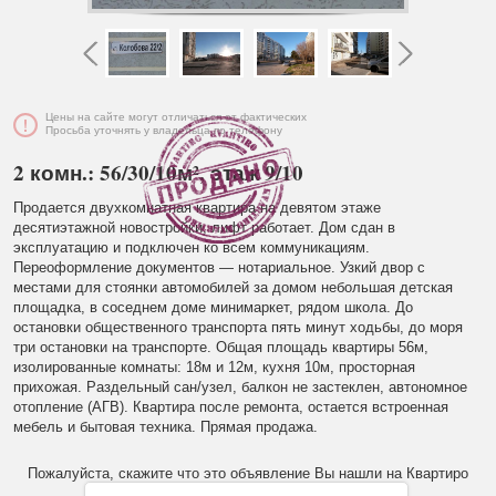
Цены на сайте могут отличаться от фактических
Просьба уточнять у владельца по телефону
2 комн.: 56/30/10м², этаж 9/10
Продается двухкомнатная квартира на девятом этаже
десятиэтажной новостройки, лифт работает. Дом сдан в
эксплуатацию и подключен ко всем коммуникациям.
Переоформление документов — нотариальное. Узкий двор с
местами для стоянки автомобилей за домом небольшая детская
площадка, в соседнем доме минимаркет, рядом школа. До
остановки общественного транспорта пять минут ходьбы, до моря
три остановки на транспорте. Общая площадь квартиры 56м,
изолированные комнаты: 18м и 12м, кухня 10м, просторная
прихожая. Раздельный сан/узел, балкон не застеклен, автономное
отопление (АГВ). Квартира после ремонта, остается встроенная
мебель и бытовая техника. Прямая продажа.
Пожалуйста, скажите что это объявление Вы нашли на Квартиро