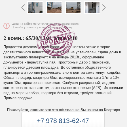
Цены на сайте могут отличаться от фактических
Просьба уточнять у владельца по телефону
2 комн.: 65/30/13м², этаж 6/10
Продается двухкомнатная квартира на шестом этаже в торце
десятиэтажного новостроя. Лифт еще не установлен, сдача дома в
эксплуатацию планируется на ноябрь 2013г., оформление
документов - переуступка пая. Просторный двор с парковкой,
планируется детская площадка. До остановки общественного
транспорта и торгово-развлекательного центра семь минут ходьбы.
Общая площадь квартиры 65м, изолированные комнаты 17м и 13м,
кухня 13м, просторная прихожая. Сан/узел раздельный, лоджия
застеклена стеклопакетом, автономное отопление (АГВ). Из спальни
вид на море и собор, квартира без отделки, требует вложений.
Прямая продажа.
Пожалуйста, скажите что это объявление Вы нашли на Квартиро
+7 978 813-62-47