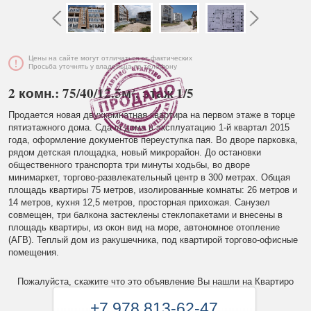
Цены на сайте могут отличаться от фактических
Просьба уточнять у владельца по телефону
2 комн.: 75/40/12.5м², этаж 1/5
Продается новая двухкомнатная квартира на первом этаже в торце
пятиэтажного дома. Сдача дома в эксплуатацию 1-й квартал 2015
года, оформление документов переуступка пая. Во дворе парковка,
рядом детская площадка, новый микрорайон. До остановки
общественного транспорта три минуты ходьбы, во дворе
минимаркет, торгово-развлекательный центр в 300 метрах. Общая
площадь квартиры 75 метров, изолированные комнаты: 26 метров и
14 метров, кухня 12,5 метров, просторная прихожая. Санузел
совмещен, три балкона застеклены стеклопакетами и внесены в
площадь квартиры, из окон вид на море, автономное отопление
(АГВ). Теплый дом из ракушечника, под квартирой торгово-офисные
помещения.
Пожалуйста, скажите что это объявление Вы нашли на Квартиро
+7 978 813-62-47