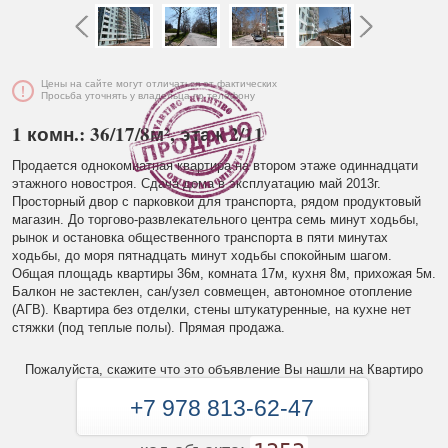
Цены на сайте могут отличаться от фактических
Просьба уточнять у владельца по телефону
1 комн.: 36/17/8м², этаж 2/11
Продается однокомнатная квартира на втором этаже одиннадцати
этажного новостроя. Сдача дома в эксплуатацию май 2013г.
Просторный двор с парковкой для транспорта, рядом продуктовый
магазин. До торгово-развлекательного центра семь минут ходьбы,
рынок и остановка общественного транспорта в пяти минутах
ходьбы, до моря пятнадцать минут ходьбы спокойным шагом.
Общая площадь квартиры 36м, комната 17м, кухня 8м, прихожая 5м.
Балкон не застеклен, сан/узел совмещен, автономное отопление
(АГВ). Квартира без отделки, стены штукатуренные, на кухне нет
стяжки (под теплые полы). Прямая продажа.
Пожалуйста, скажите что это объявление Вы нашли на Квартиро
+7 978 813-62-47