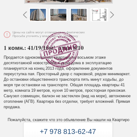
Цены на сайте могут отличаться от фактических
Просьба уточнять у владельца по телефону
1 комн.: 41/19/10м², этаж 8/10
Продается однокомнатная квартира на восьмом этаже
десятиэтажной новостройки. Сдача дома в эксплуатацию
планируется на конец 2013 года, оформление документов
переуступка пая. Просторный двор с парковкой, рядом минимаркет.
До остановки общественного транспорта пять минут ходьбы, до
моря три остановки на транспорте. Общая площадь квартиры 41
метр, комната 19 метров, кухня 10 метров, просторная прихожая.
Санузел совмещен, балкон не застеклен (вид на море), автономное
отопление (АГВ). Квартира без отделки, требует вложений. Прямая
продажа.
Пожалуйста, скажите что это объявление Вы нашли на Квартиро
+7 978 813-62-47