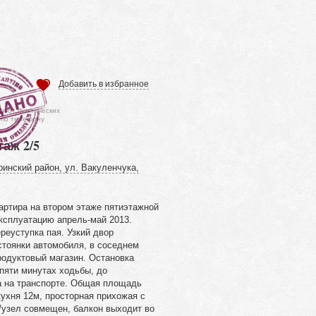
Добавить в избранное
ся от фактических
 по телефону
таж 2/5
ринский район, ул. Вакуленчука,
артира на втором этаже пятиэтажной
эксплуатацию апрель-май 2013.
реуступка пая. Узкий двор
стоянки автомобиля, в соседнем
родуктовый магазин. Остановка
пяти минутах ходьбы, до
а на транспорте. Общая площадь
кухня 12м, просторная прихожая с
/узел совмещен, балкон выходит во