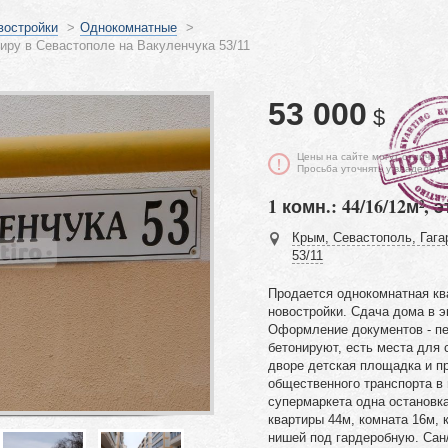
востройки
>
Однокомнатные
>
ру в Севастополе на Вакуленчука 53/11
53 000
$
Цены на сайте могут отличать
Просьба уточнять у владельца
1 комн.: 44/16/12м², э
Крым, Севастополь, Гага
53/11
Продается однокомнатная кв
новостройки. Сдача дома в 
Оформление документов - пе
бетонируют, есть места для 
дворе детская площадка и п
общественного транспорта в 
супермаркета одна остановк
квартиры 44м, комната 16м, 
нишей под гардеробную. Сан