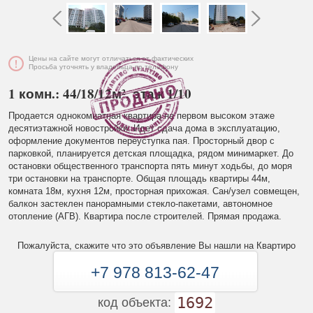
Цены на сайте могут отличаться от фактических
Просьба уточнять у владельца по телефону
1 комн.: 44/18/12м², этаж 1/10
Продается однокомнатная квартира на первом высоком этаже
десятиэтажной новостройки. Идет сдача дома в эксплуатацию,
оформление документов переуступка пая. Просторный двор с
парковкой, планируется детская площадка, рядом минимаркет. До
остановки общественного транспорта пять минут ходьбы, до моря
три остановки на транспорте. Общая площадь квартиры 44м,
комната 18м, кухня 12м, просторная прихожая. Сан/узел совмещен,
балкон застеклен панорамными стекло-пакетами, автономное
отопление (АГВ). Квартира после строителей. Прямая продажа.
Пожалуйста, скажите что это объявление Вы нашли на Квартиро
+7 978 813-62-47
1692
код объекта: