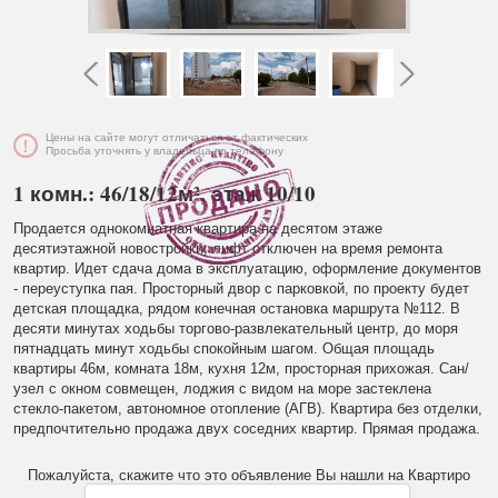
Цены на сайте могут отличаться от фактических
Просьба уточнять у владельца по телефону
1 комн.: 46/18/12м², этаж 10/10
Продается однокомнатная квартира на десятом этаже
десятиэтажной новостройки, лифт отключен на время ремонта
квартир. Идет сдача дома в эксплуатацию, оформление документов
- переуступка пая. Просторный двор с парковкой, по проекту будет
детская площадка, рядом конечная остановка маршрута №112. В
десяти минутах ходьбы торгово-развлекательный центр, до моря
пятнадцать минут ходьбы спокойным шагом. Общая площадь
квартиры 46м, комната 18м, кухня 12м, просторная прихожая. Сан/
узел с окном совмещен, лоджия с видом на море застеклена
стекло-пакетом, автономное отопление (АГВ). Квартира без отделки,
предпочтительно продажа двух соседних квартир. Прямая продажа.
Пожалуйста, скажите что это объявление Вы нашли на Квартиро