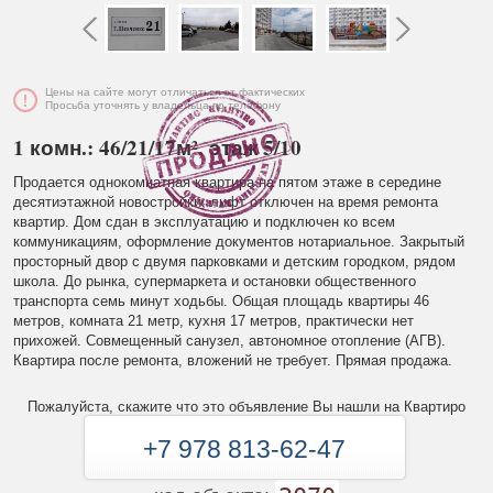
Цены на сайте могут отличаться от фактических
Просьба уточнять у владельца по телефону
1 комн.: 46/21/17м², этаж 5/10
Продается однокомнатная квартира на пятом этаже в середине
десятиэтажной новостройки, лифт отключен на время ремонта
квартир. Дом сдан в эксплуатацию и подключен ко всем
коммуникациям, оформление документов нотариальное. Закрытый
просторный двор с двумя парковками и детским городком, рядом
школа. До рынка, супермаркета и остановки общественного
транспорта семь минут ходьбы. Общая площадь квартиры 46
метров, комната 21 метр, кухня 17 метров, практически нет
прихожей. Совмещенный санузел, автономное отопление (АГВ).
Квартира после ремонта, вложений не требует. Прямая продажа.
Пожалуйста, скажите что это объявление Вы нашли на Квартиро
+7 978 813-62-47