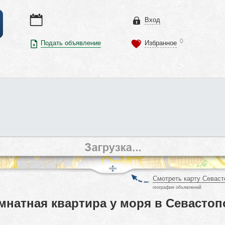
Вход
0
Подать объявление
Избранное
Смотреть карту Севаст
география объявлений
натная квартира у моря в Севастоп