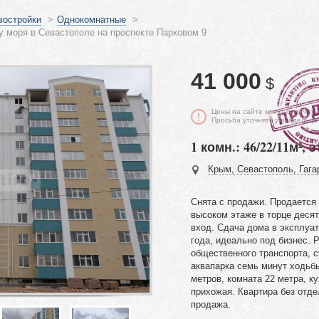
востройки
>
Однокомнатные
>
у моря в Севастополе на проспекте Парковом 9
41 000
$
Цены на сайте могут отличать
Просьба уточнять у владельца
1 комн.: 46/22/11м², э
Крым, Севастополь, Гагар
Снята с продажи. Продается
высоком этаже в торце деся
вход. Сдача дома в эксплуа
года, идеально под бизнес. 
общественного транспорта, с
аквапарка семь минут ходьб
метров, комната 22 метра, к
прихожая. Квартира без отде
продажа.