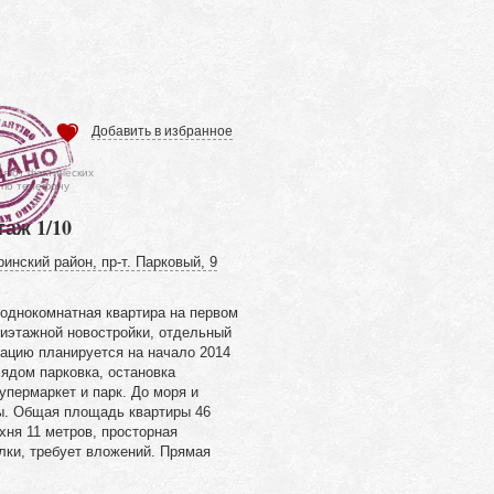
Добавить в избранное
ся от фактических
 по телефону
таж 1/10
инский район, пр-т. Парковый, 9
 однокомнатная квартира на первом
тиэтажной новостройки, отдельный
тацию планируется на начало 2014
Рядом парковка, остановка
упермаркет и парк. До моря и
ы. Общая площадь квартиры 46
ухня 11 метров, просторная
лки, требует вложений. Прямая