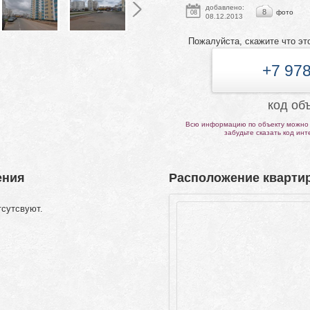
добавлено:
8
фото
08
08.12.2013
Пожалуйста, скажите что эт
+7 978
код об
Всю информацию по объекту можно 
забудьте сказать код ин
ения
Расположение квартир
тсутсвуют.