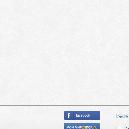
Подпис
k