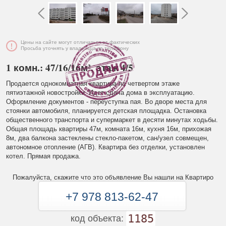
Цены на сайте могут отличаться от фактических
Просьба уточнять у владельца по телефону
1 комн.: 47/16/16м², этаж 4/5
Продается однокомнатная квартира на четвертом этаже
пятиэтажной новостройки. Идет сдача дома в эксплуатацию.
Оформление документов - переуступка пая. Во дворе места для
стоянки автомобиля, планируется детская площадка. Остановка
общественного транспорта и супермаркет в десяти минутах ходьбы.
Общая площадь квартиры 47м, комната 16м, кухня 16м, прихожая
8м, два балкона застеклены стекло-пакетом, сан/узел совмещен,
автономное отопление (АГВ). Квартира без отделки, установлен
котел. Прямая продажа.
Пожалуйста, скажите что это объявление Вы нашли на Квартиро
+7 978 813-62-47
1185
код объекта: