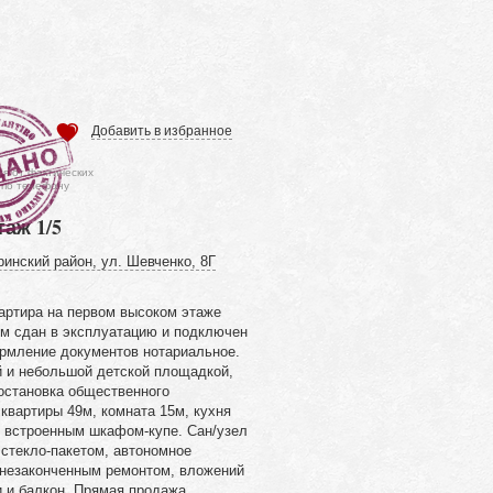
Добавить в избранное
ся от фактических
 по телефону
таж 1/5
ринский район, ул. Шевченко, 8Г
артира на первом высоком этаже
ом сдан в эксплуатацию и подключен
рмление документов нотариальное.
й и небольшой детской площадкой,
 остановка общественного
квартиры 49м, комната 15м, кухня
о встроенным шкафом-купе. Сан/узел
 стекло-пакетом, автономное
с незаконченным ремонтом, вложений
и и балкон. Прямая продажа.