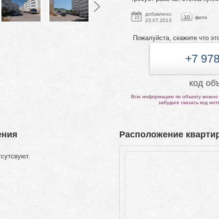
добавлено:
10
фото
23
23.07.2013
Пожалуйста, скажите что эт
+7 978
код об
Всю информацию по объекту можно 
забудьте сказать код ин
ения
Расположение квартир
тсутсвуют.