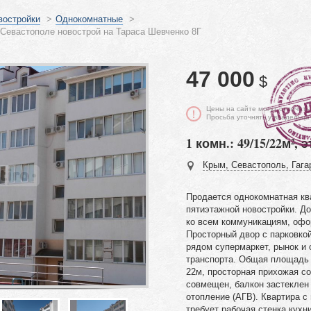
востройки
>
Однокомнатные
>
Севастополе новострой на Тараса Шевченко 8Г
47 000
$
Цены на сайте могут отличать
Просьба уточнять у владельца
1 комн.: 49/15/22м², э
Крым, Севастополь, Гага
Продается однокомнатная кв
пятиэтажной новостройки. Д
ко всем коммуникациям, офо
Просторный двор с парковко
рядом супермаркет, рынок и
транспорта. Общая площадь 
22м, просторная прихожая с
совмещен, балкон застеклен
отопление (АГВ). Квартира 
требует рабочая стенка кухн