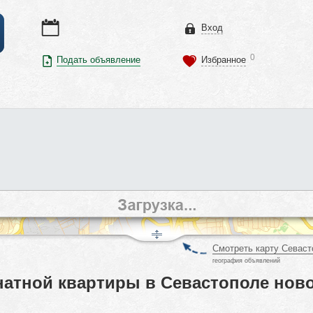
Вход
0
Подать объявление
Избранное
Смотреть карту Севаст
география объявлений
атной квартиры в Севастополе ново