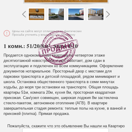
Цены на сайте могут отличаться от фактических
Просьба уточнять у владельца по телефону
1 комн.: 51/20/8м², этаж 4/10
Продается однокомнатная квартира на четвертом этаже
десятиэтажной новостройки, лифт работает, дом сдан в
эксплуатацию и подключен ко всем коммуникациям. Оформление
документов нотариальное. Просторный двор с местами для
парковки транспорта и детской площадкой, рядом минимаркет и
школа. Остановка общественного транспорта в семи минутах
ходьбы, до моря три остановки на транспорте. Общая площадь
квартиры 51м, комната 20м, кухня 8м, просторная квадратная
прихожая. Сан/узел совмещен, широкая лоджия 8м застеклена
стекло-пакетом, автономное отопление (АГВ). В квартире
завершительная стадия ремонта: теплые полы на кухне, в ванной и
прихожей (плитка). Прямая продажа.
Пожалуйста, скажите что это объявление Вы нашли на Квартиро