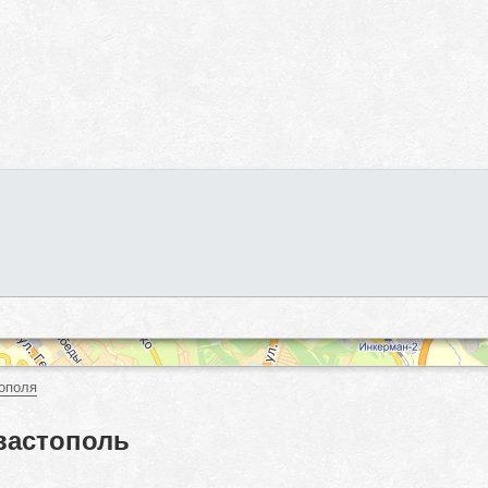
ополя
вастополь