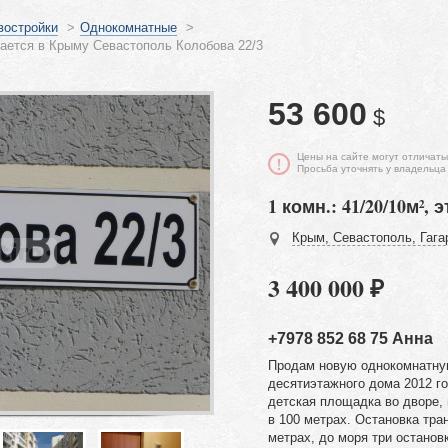
востройки
>
Однокомнатные
>
ается в Крыму Севастополь Колобова 22/3
53 600
$
Цены на сайте могут отличать
Просьба уточнять у владельца
1 комн.: 41/20/10м², э
Крым, Севастополь, Гага
3 400 000 ₽
+7978 852 68 75 Анна
Продам новую однокомнатную
десятиэтажного дома 2012 го
детская площадка во дворе,
в 100 метрах. Остановка тра
метрах, до моря три остано