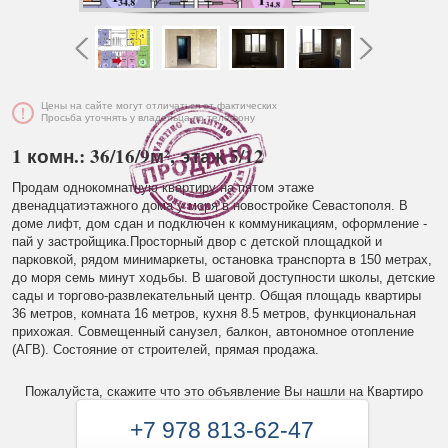
Цены на сайте могут отличаться от фактических
Просьба уточнять у владельца по телефону
1 комн.: 36/16/9м², этаж 5/12
Продам однокомнатную квартиру на пятом этаже
двенадцатиэтажного дома у моря в новостройке Севастополя. В
доме лифт, дом сдан и подключен к коммуникациям, оформление -
пай у застройщика.Просторный двор с детской площадкой и
парковкой, рядом минимаркеты, остановка транспорта в 150 метрах,
до моря семь минут ходьбы. В шаговой доступности школы, детские
сады и торгово-развлекательный центр. Общая площадь квартиры
36 метров, комната 16 метров, кухня 8.5 метров, функциональная
прихожая. Совмещенный санузел, балкон, автономное отопление
(АГВ). Состояние от строителей, прямая продажа.
Пожалуйста, скажите что это объявление Вы нашли на Квартиро
+7 978 813-62-47