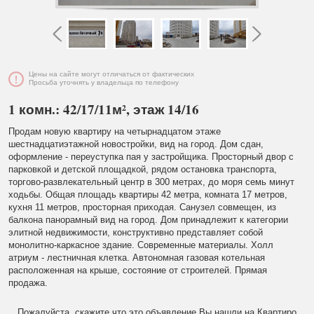
Цены на сайте могут отличаться от фактических
Просьба уточнять у владельца по телефону
1 комн.: 42/17/11м², этаж 14/16
Продам новую квартиру на четырнадцатом этаже
шестнадцатиэтажной новостройки, вид на город. Дом сдан,
оформление - переуступка пая у застройщика.
Просторный двор с
парковкой и детской площадкой, рядом остановка транспорта,
торгово-развлекательный центр в 300 метрах, до моря семь минут
ходьбы. Общая площадь квартиры 42 метра, комната 17 метров,
кухня 11 метров, просторная приходая. Санузел совмещен, из
балкона
панорамный вид на город. Дом принадлежит к категории
элитной недвижимости, конструктивно представляет собой
монолитно-каркасное здание. Современные материалы. Холл
атриум - лестничная клетка. Автономная газовая котельная
расположенная на крыше, состояние от строителей. Прямая
продажа.
Пожалуйста, скажите что это объявление Вы нашли на Квартиро