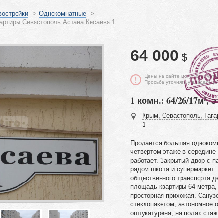
востройки
>
Однокомнатные
>
артиры Севастополь Астана Кесаева 1
64 000
$
Цены на сайте могут отличать
Просьба уточнять у владельца
1 комн.: 64/26/17м², э
Крым, Севастополь, Гага
1
Продается большая однокомн
четвертом этаже в середине
работает. Закрытый двор с п
рядом школа и супермаркет. 
общественного транспорта д
площадь квартиры 64 метра, 
просторная прихожая. Сануз
стеклопакетом, автономное о
оштукатурена, на полах стяж