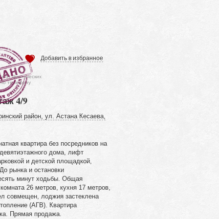
Добавить в избранное
ся от фактических
 по телефону
таж 4/9
ринский район, ул. Астана Кесаева,
атная квартира без посредников на
 девятиэтажного дома, лифт
арковкой и детской площадкой,
До рынка и остановки
есять минут ходьбы. Общая
комната 26 метров, кухня 17 метров,
ел совмещен, лоджия застеклена
топление (АГВ). Квартира
ка. Прямая продажа.