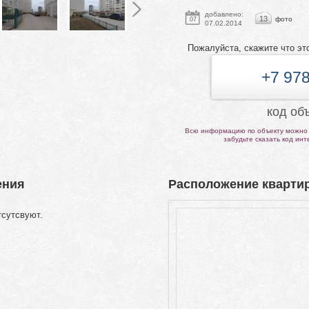
добавлено:
13
фото
07
07.02.2014
Пожалуйста, скажите что эт
+7 978
код об
Всю информацию по объекту можно 
забудьте сказать код ин
ения
Расположение квартир
тсутсвуют.