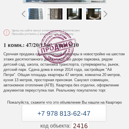
Цены на сайте могут отличаться от фактических
Просьба уточнять у владельца по телефону
1 комн.: 47/20/13м², этаж 6/10
Срочная продажа однокомнатной квартиры в новостройке на шестом
этаже десятиэтажного дома, лифт. Во дворе парковка, рядом
детский сад, школа, остановка транспорта, супермаркеты, рынок,
детский парк. Сдача дома в конце 2014 года, застройщик "Ай
Петри". Общая площадь квартиры 47 метров, комнатна 20 метров,
кухня 13 метров, просторная прихожая. Санузел совмещен,
автономное отопление (АГВ). Квартира без отделки, оформление
документов переуступка пая. Реальному покупателю торг.
Пожалуйста, скажите что это объявление Вы нашли на Квартиро
+7 978 813-62-47
2416
код объекта: