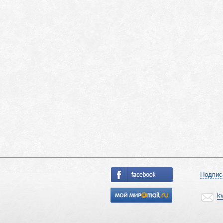
Подпис
k