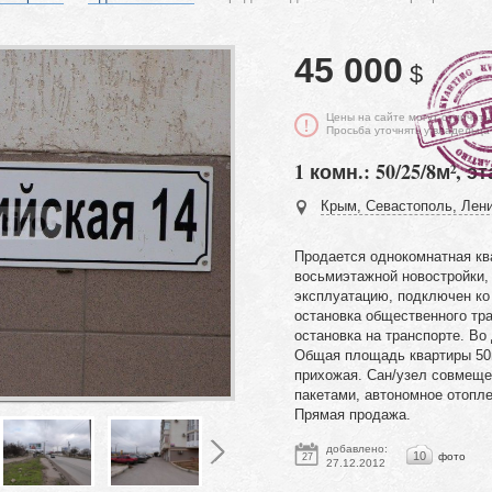
45 000
$
Цены на сайте могут отличать
Просьба уточнять у владельца
1 комн.: 50/25/8м², эт
Крым, Севастополь, Лени
Продается однокомнатная кв
восьмиэтажной новостройки, 
эксплуатацию, подключен ко
остановка общественного тра
остановка на транспорте. Во
Общая площадь квартиры 50м,
прихожая. Сан/узел совмеще
пакетами, автономное отопле
Прямая продажа.
добавлено:
10
фото
27
27.12.2012