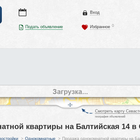
Вход
0
Подать объявление
Избранное
Смотреть карту Севаст
география объявлений
атной квартиры на Балтийская 14 в
востройки
>
Однокомнатные
>
Продажа однокомнатной квартиры на Ба