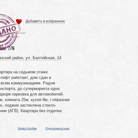
Добавить в избранное
ся от фактических
 по телефону
аж 7/8
нский район, ул. Балтийская, 14
артира на седьмом этаже
лифт работает, дом сдан в
 всем коммуникациям. Рядом
нспорта, до супермаркета одна
 дворе парковка для автомобилей.
 комната 25м, кухня 8м, г-образная
н, лоджия застеклена стекло-
ние (АГВ). Квартира без отделки.
Новостройки
Однокомнатные