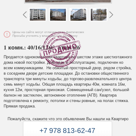
Цены на сайте могут отличаться от фактических
Просьба уточнять у владельца по телефону
1 комн.: 40/16/12м², этаж 6/6
Продается однокомнатная квартира на шестом этаже шестиэтажного
дома новой постройки. Дом сдан в эксплуатацию, подключен ко
всем коммуникациям. Не обжитый просторный двор, рядом стройка,
в соседнем дворе детские площадки. До остановки общественного
транспорта три минуты ходьбы, до торгово-развлекательного центра
семь минут ходьбы. Общая площадь квартиры 40м, комната 16м,
кухня 12м, просторная прихожая. Совмещенный сан/узел, большой
балкон не застеклен, автономное отопление (АГВ). Квартира
подготовлена к ремонту, потолки и стены ровные, на полах стяжка.
Прямая продажа.
Пожалуйста, скажите что это объявление Вы нашли на Квартиро
+7 978 813-62-47