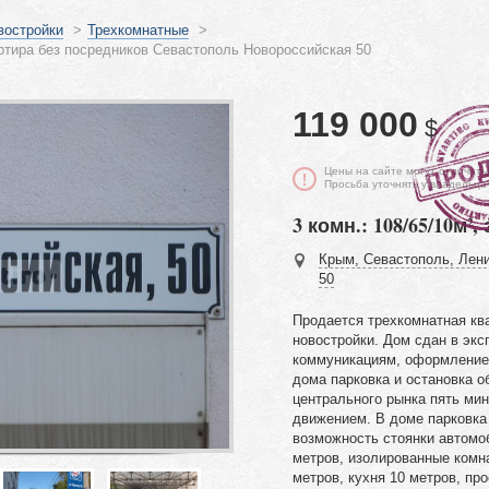
востройки
>
Трехкомнатные
>
ртира без посредников Севастополь Новороссийская 50
119 000
$
Цены на сайте могут отличать
Просьба уточнять у владельца
3 комн.: 108/65/10м², 
Крым, Севастополь, Лени
50
Продается трехкомнатная кв
новостройки. Дом сдан в эк
коммуникациям, оформление
дома парковка и остановка о
центрального рынка пять мин
движением. В доме парковка 
возможность стоянки автомо
метров, изолированные комна
метров, кухня 10 метров, пр