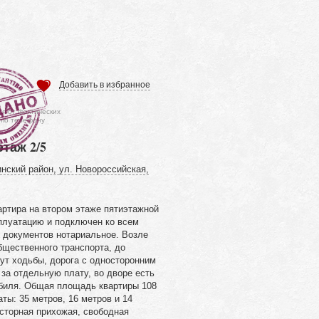
Добавить в избранное
ся от фактических
 по телефону
этаж 2/5
нский район, ул. Новороссийская,
артира на втором этаже пятиэтажной
сплуатацию и подключен ко всем
 документов нотариальное. Возле
бщественного транспорта, до
ут ходьбы, дорога с односторонним
за отдельную плату, во дворе есть
биля. Общая площадь квартиры 108
ты: 35 метров, 16 метров и 14
осторная прихожая, свободная