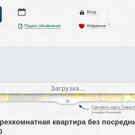
Вход
0
Подать объявление
Избранное
Смотреть карту Севаст
география объявлений
трехкомнатная квартира без посредн
0