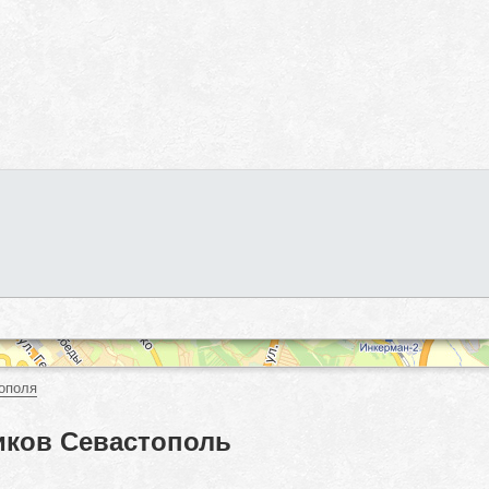
ополя
иков Севастополь