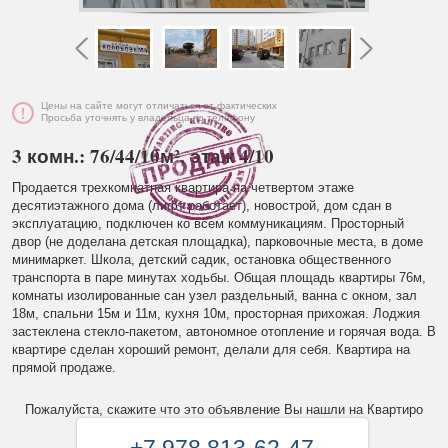
Цены на сайте могут отличаться от фактических
Просьба уточнять у владельца по телефону
3 комн.: 76/44/10м², этаж 4/10
Продается трехкомнатная квартира на четвертом этаже
десятиэтажного дома (лифт работает), новострой, дом сдан в
эксплуатацию, подключен ко всем коммуникациям. Просторный
двор (не доделана детская площадка), парковочные места, в доме
минимаркет. Школа, детский садик, остановка общественного
транспорта в паре минутах ходьбы. Общая площадь квартиры 76м,
комнаты изолированные сан узел раздельный, ванна с окном, зал
18м, спальни 15м и 11м, кухня 10м, просторная прихожая. Лоджия
застеклена стекло-пакетом, автономное отопление и горячая вода. В
квартире сделан хороший ремонт, делали для себя. Квартира на
прямой продаже.
Пожалуйста, скажите что это объявление Вы нашли на Квартиро