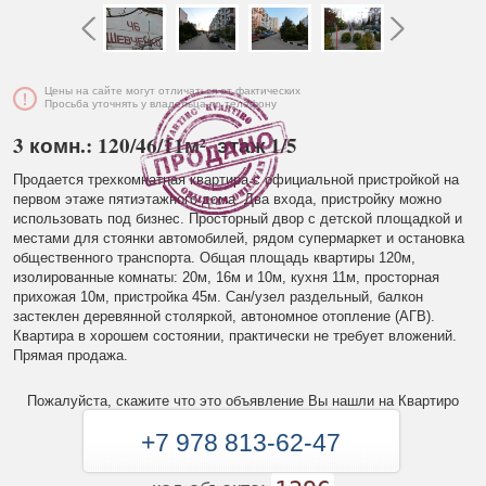
Цены на сайте могут отличаться от фактических
Просьба уточнять у владельца по телефону
3 комн.: 120/46/11м², этаж 1/5
Продается трехкомнатная квартира с официальной пристройкой на
первом этаже пятиэтажного дома. Два входа, пристройку можно
использовать под бизнес. Просторный двор с детской площадкой и
местами для стоянки автомобилей, рядом супермаркет и остановка
общественного транспорта. Общая площадь квартиры 120м,
изолированные комнаты: 20м, 16м и 10м, кухня 11м, просторная
прихожая 10м, пристройка 45м. Сан/узел раздельный, балкон
застеклен деревянной столяркой, автономное отопление (АГВ).
Квартира в хорошем состоянии, практически не требует вложений.
Прямая продажа.
Пожалуйста, скажите что это объявление Вы нашли на Квартиро
+7 978 813-62-47