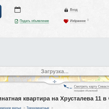
Вход
0
Подать объявление
Избранное
Смотреть карту Севаст
география объявлений
натная квартира на Хрусталева 11 в
оричное жилье
>
Трехкомнатные
>