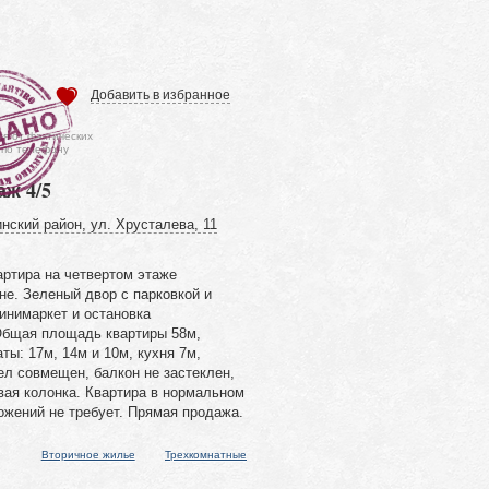
Добавить в избранное
ся от фактических
 по телефону
аж 4/5
нский район, ул. Хрусталева, 11
артира на четвертом этаже
не. Зеленый двор с парковкой и
инимаркет и остановка
Общая площадь квартиры 58м,
ы: 17м, 14м и 10м, кухня 7м,
ел совмещен, балкон не застеклен,
вая колонка. Квартира в нормальном
ожений не требует. Прямая продажа.
Вторичное жилье
Трехкомнатные