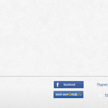
Подпис
k