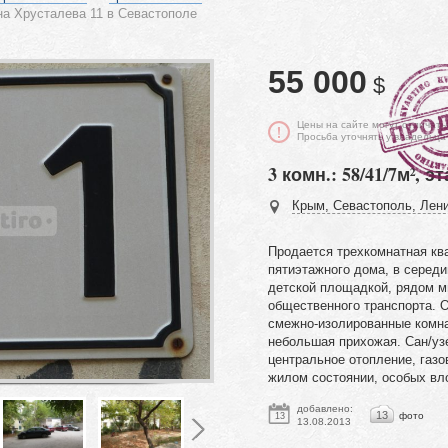
на Хрусталева 11 в Севастополе
55 000
$
Цены на сайте могут отличать
Просьба уточнять у владельца
3 комн.: 58/41/7м², эт
Крым, Севастополь, Лени
Продается трехкомнатная кв
пятиэтажного дома, в середи
детской площадкой, рядом м
общественного транспорта. 
смежно-изолированные комнат
небольшая прихожая. Сан/уз
центральное отопление, газо
жилом состоянии, особых вл
добавлено:
13
фото
13
13.08.2013