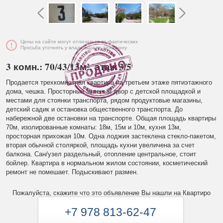
Цены на сайте могут отличаться от фактических
Просьба уточнять у владельца по телефону
3 комн.: 70/43/13м², этаж 3/5
Продается трехкомнатная квартира на третьем этаже пятиэтажного
дома, чешка. Просторный зеленый двор с детской площадкой и
местами для стоянки транспорта, рядом продуктовые магазины,
детский садик и остановка общественного транспорта. До
набережной две остановки на транспорте. Общая площадь квартиры
70м, изолированные комнаты: 18м, 15м и 10м, кухня 13м,
просторная прихожая 10м. Одна лоджия застеклена стекло-пакетом,
вторая обычной столяркой, площадь кухни увеличена за счет
балкона. Сан/узел раздельный, отопление центральное, стоит
бойлер. Квартира в нормальном жилом состоянии, косметический
ремонт не помешает. Подыскивают размен.
Пожалуйста, скажите что это объявление Вы нашли на Квартиро
+7 978 813-62-47