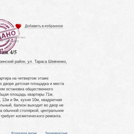
Добавить в избранное
ся от фактических
 по телефону
таж 4/5
ринский район, ул. Тараса Шевченко,
артира на четвертом этаже
Во дворе детская площадка и места
дом остановка общественного
Общая площадь квартиры 71м,
 12м и 9м, кухня 10м, квадратная
льный, балкон выходит во двор не
а обычной столяркой, центральное
 требует косметического ремонта.
Вторичное жилье
Трехкомнатные