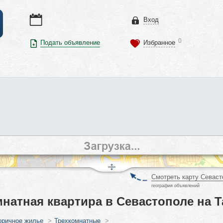
Вход
0
Подать объявление
Избранное
Смотреть карту Севаст
география объявлений
натная квартира в Севастополе на Т
оричное жилье
>
Трехкомнатные
>