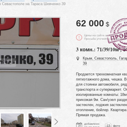
в Севастополе на Тараса Шевченко 39
62 000
$
Цены на сайте могут отличать
Просьба уточнять у владельца
3 комн.: 71/39/10м², э
Крым, Севастополь, Гага
39
Продается трехкомнатная кв
пятиэтажного дома, чешка. 
для стоянки автомобиля, ря
транспорта и супермаркет. 
изолированные комнаты: 18м,
прихожая 9м. Сан/узел разде
застеклен, лоджия застеклен
отопление, бойлер. Квартира
Прямая продажа.
добавлено:
13
фото
28