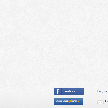
Подпис
k