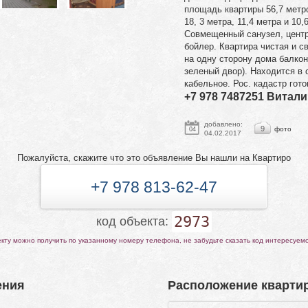
площадь квартиры 56,7 метр
18, 3 метра, 11,4 метра и 10,
Совмещенный санузел, центр
бойлер. Квартира чистая и с
на одну сторону дома балкон
зеленый двор). Находится в 
кабельное. Рос. кадастр гото
+7 978 7487251 Витал
добавлено:
9
фото
04
04.02.2017
Пожалуйста, скажите что это объявление Вы нашли на Квартиро
+7 978 813-62-47
2973
код объекта:
ту можно получить по указанному номеру телефона, не забудьте сказать код интересуем
ения
Расположение квартир