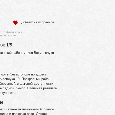
Добавить в избранное
ся от фактических
 по телефону
аж 1/5
ринский район, улица Вакуленчука
иру в Севастополе по адресу:
куленчука 19. Прекрасный район
Херсонес", в шаговой доступности
е садики, рынок. Отличная развязка
ступности.
ие
рвом этаже пятиэтажного блочного
щадка и парковка авто. Общая