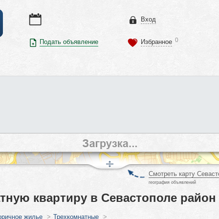
Вход
0
Подать объявление
Избранное
Смотреть карту Севаст
география объявлений
тную квартиру в Севастополе район 
оричное жилье
>
Трехкомнатные
>