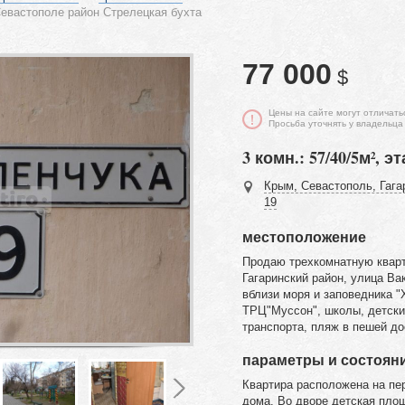
евастополе район Стрелецкая бухта
77 000
$
Цены на сайте могут отличать
Просьба уточнять у владельца
3 комн.: 57/40/5м², эт
Крым, Севастополь, Гага
19
местоположение
Продаю трехкомнатную кварт
Гагаринский район, улица Ва
вблизи моря и заповедника "
ТРЦ"Муссон", школы, детски
транспорта, пляж в пешей до
параметры и состоян
Квартира расположена на пе
дома. Во дворе детская пло