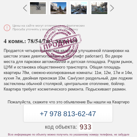
Цены на сайте могут отличаться от фактических
Просьба уточнять у владельца по телефону
4 комн.: 78/54/7м², этаж 6/9
Продается четырехкомнатная квартира улучшенной планировки на
шестом этаже девятиэтажного дома (лифт работает). Во дворе
места для парковки автомобилей и детская площадка. Рядом рынок,
ЦУМ и остановка общественного транспорта. Общая площадь
квартиры 78м, смежно-изолированные комнаты: 11м, 12м, 17м и 14м,
кухня 7м, двойная прихожая 10м. Сан/узел раздельный, две лоджии
застеклены обычной столяркой, центральное отопление, бойлер.
Квартира требует косметического ремонта. Подыскивают размен.
Пожалуйста, скажите что это объявление Вы нашли на Квартиро
+7 978 813-62-47
933
код объекта:
Всю информацию по объекту можно получить по указанному номеру телефона, не забудьте