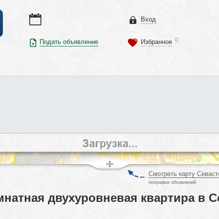
Вход
0
Подать объявление
Избранное
Смотреть карту Севаст
география объявлений
мнатная двухуровневая квартира в С