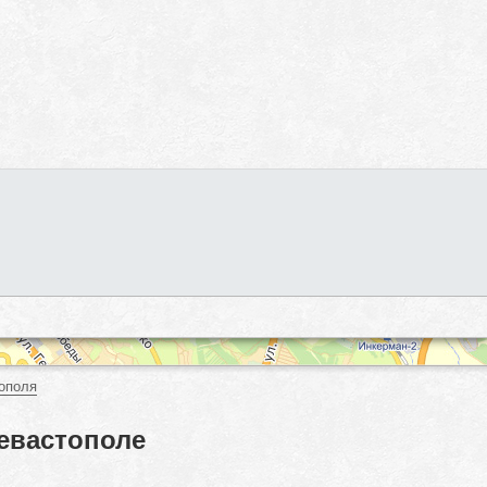
ополя
евастополе