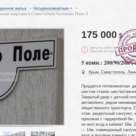
оричное жилье
>
Четырехкомнатные +
>
евая квартира в Севастополе Куликово Поле 3
175 000
$
Цены на сайте могут отличать
Просьба уточнять у владельца
5 комн.: 200/90/20м², 
Крым, Севастополь, Лени
Продается пятикомнатная дв
шестом этажах шестиэтажног
Закрытый двор с детской пл
автомобиля, рядом минимарке
общественного транспорта. 
этаж: раздельный сан/узел, 
прихожая с гардеробной 6м 
из него вход в кабинет 16м. 
— 14м, совмещенный сан/узе
вход в бытовую комнату с в