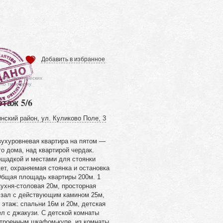
Добавить в избранное
ся от фактических
 по телефону
этаж 5/6
нский район, ул. Куликово Поле, 3
ухуровневая квартира на пятом —
о дома, над квартирой чердак.
ощадкой и местами для стоянки
т, охраняемая стоянка и остановка
Общая площадь квартиры 200м. 1
кухня-столовая 20м, просторная
, зал с действующим камином 25м,
2 этаж: спальни 16м и 20м, детская
л с джакузи. С детской комнаты
строенным шкафом-купе, из комнаты