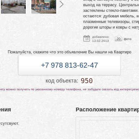
выход на террасу. Центральн
застеклены стекло-пакетами.
остаются: дубовая мебель, 
плазменные телевизоры, сти
дорогие шторы и ковры с на
добавлено:
20
фото
13
13.02.2013
Пожалуйста, скажите что это объявление Вы нашли на Квартиро
+7 978 813-62-47
950
код объекта:
ту можно получить по указанному номеру телефона, не забудьте сказать код интересуем
ения
Расположение квартир
тсутсвуют.