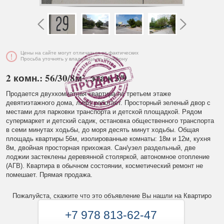
Цены на сайте могут отличаться от фактических
Просьба уточнять у владельца по телефону
2 комн.: 56/30/8м², этаж 3/9
Продается двухкомнатная квартира на третьем этаже
девятиэтажного дома, лифт работает. Просторный зеленый двор с
местами для парковки транспорта и детской площадкой. Рядом
супермаркет и детский садик, остановка общественного транспорта
в семи минутах ходьбы, до моря десять минут ходьбы. Общая
площадь квартиры 56м, изолированные комнаты: 18м и 12м, кухня
8м, двойная просторная прихожая. Сан/узел раздельный, две
лоджии застеклены деревянной столяркой, автономное отопление
(АГВ). Квартира в обычном состоянии, косметический ремонт не
помешает. Прямая продажа.
Пожалуйста, скажите что это объявление Вы нашли на Квартиро
+7 978 813-62-47