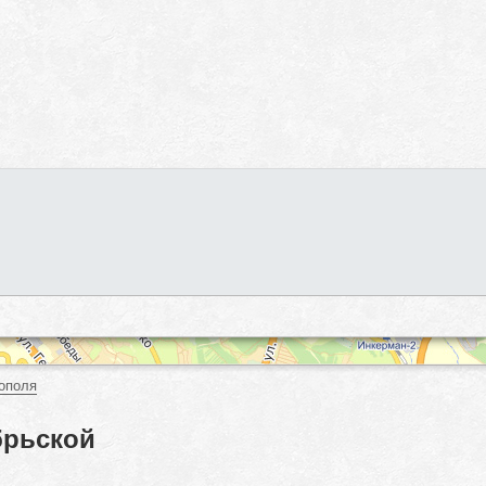
ополя
брьской