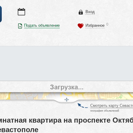
Вход
0
Подать объявление
Избранное
Смотреть карту Севаст
география объявлений
мнатная квартира на проспекте Октя
евастополе