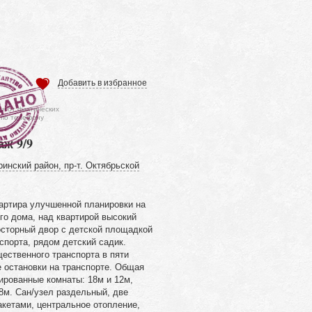
Добавить в избранное
ся от фактических
 по телефону
аж 9/9
инский район, пр-т. Октябрьской
артира улучшенной планировки на
го дома, над квартирой высокий
осторный двор с детской площадкой
спорта, рядом детский садик.
ественного транспорта в пяти
е остановки на транспорте. Общая
ированные комнаты: 18м и 12м,
8м. Сан/узел раздельный, две
акетами, центральное отопление,