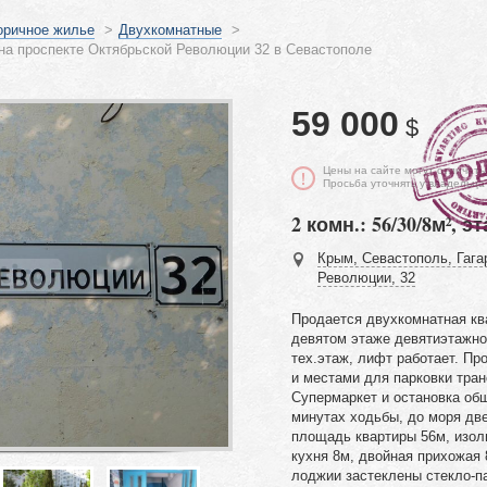
оричное жилье
>
Двухкомнатные
>
на проспекте Октябрьской Революции 32 в Севастополе
59 000
$
Цены на сайте могут отличать
Просьба уточнять у владельца
2 комн.: 56/30/8м², эт
Крым, Севастополь, Гагар
Революции, 32
Продается двухкомнатная кв
девятом этаже девятиэтажно
тех.этаж, лифт работает. Пр
и местами для парковки тран
Супермаркет и остановка общ
минутах ходьбы, до моря дв
площадь квартиры 56м, изол
кухня 8м, двойная прихожая 
лоджии застеклены стекло-п