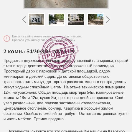
Цены на сайте могут отличаться от фактических
Просьба уточнять у владельца по телефону
2 комн.: 54/30/8м², этаж 1/9
Продается двухкомнатная квартира улучшенной планировки, первый
этаж в торце девятиэтажного дома, огороженный палисадник.
Просторный двор с парковкой и детской площадкой, рядом
минимаркет и детский садик. До остановки общественного
транспорта пять минут, до торгово-развлекательного центра десять
минут ходьбы спокойным шагом. На этаже техническое помещение
12м, не узаконено. Общая площадь квартиры 54м, изолированные
комнаты 18м и 12м, кухня 8м, просторная двойная прихожая. Сан/
узел раздельный, две лоджии заставлены стеклопакетами,
центральное отопление, бойлер. Квартира в хорошем жилом
состоянии. Особых вложений не требует. Остается встроенная кухня
и часть мебели. Прямая продажа.
Пожалуйста, скажите что это объявление Вы нашли на Квартиро