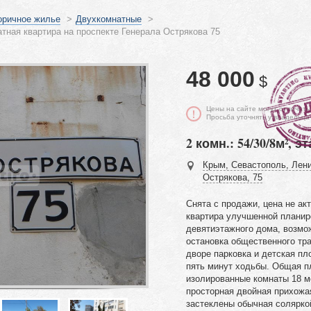
оричное жилье
>
Двухкомнатные
>
тная квартира на проспекте Генерала Острякова 75
48 000
$
Цены на сайте могут отличать
Просьба уточнять у владельца
2 комн.: 54/30/8м², эт
Крым, Севастополь, Лени
Острякова, 75
Снята с продажи, цена не ак
квартира улучшенной планир
девятиэтажного дома, возмо
остановка общественного тра
дворе парковка и детская пл
пять минут ходьбы. Общая п
изолированные комнаты 18 ме
просторная двойная прихожа
застеклены обычная соляркой