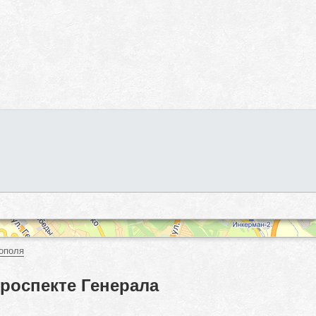
ополя
проспекте Генерала