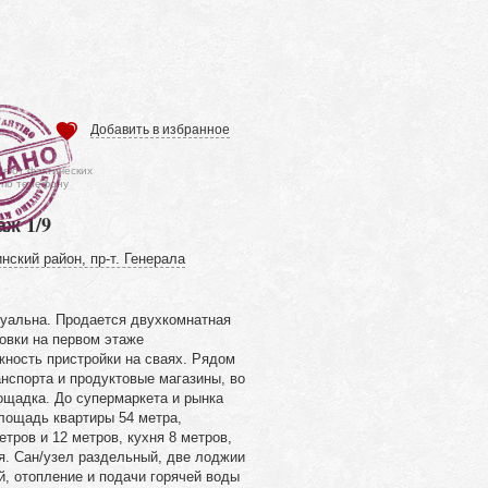
Добавить в избранное
ся от фактических
 по телефону
аж 1/9
нский район, пр-т. Генерала
туальна. Продается двухкомнатная
овки на первом этаже
жность пристройки на сваях. Рядом
нспорта и продуктовые магазины, во
ощадка. До супермаркета и рынка
лощадь квартиры 54 метра,
тров и 12 метров, кухня 8 метров,
я. Сан/узел раздельный, две лоджии
, отопление и подачи горячей воды