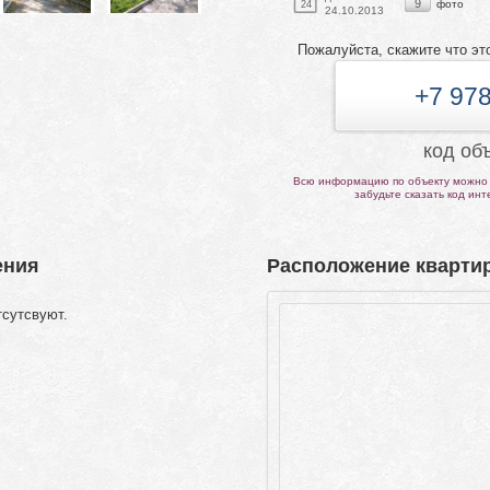
9
фото
24
24.10.2013
Пожалуйста, скажите что эт
+7 978
код об
Всю информацию по объекту можно 
забудьте сказать код ин
ения
Расположение квартир
тсутсвуют.