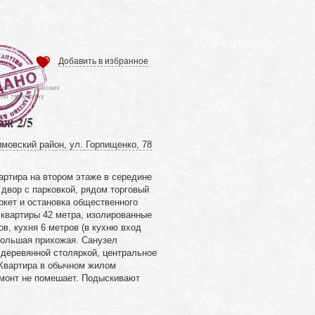
Добавить в избранное
ся от фактических
 по телефону
аж 2/5
мовский район, ул. Горпищенко, 78
артира на втором этаже в середине
двор с парковкой, рядом торговый
ркет и остановка общественного
квартиры 42 метра, изолированные
ов, кухня 6 метров (в кухню вход
большая прихожая. Санузел
 деревянной столяркой, центральное
 Квартира в обычном жилом
емонт не помешает. Подыскивают