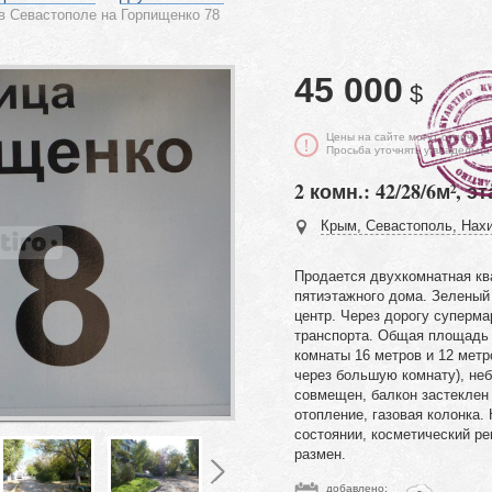
в Севастополе на Горпищенко 78
45 000
$
Цены на сайте могут отличать
Просьба уточнять у владельца
2 комн.: 42/28/6м², эт
Крым, Севастополь, Нахи
Продается двухкомнатная кв
пятиэтажного дома. Зеленый 
центр. Через дорогу суперма
транспорта. Общая площадь 
комнаты 16 метров и 12 метр
через большую комнату), не
совмещен, балкон застеклен
отопление, газовая колонка.
состоянии, косметический р
размен.
добавлено: