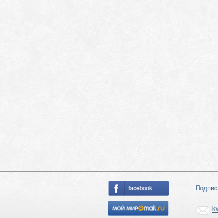
Подпис
k