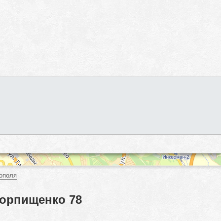
ополя
Горпищенко 78