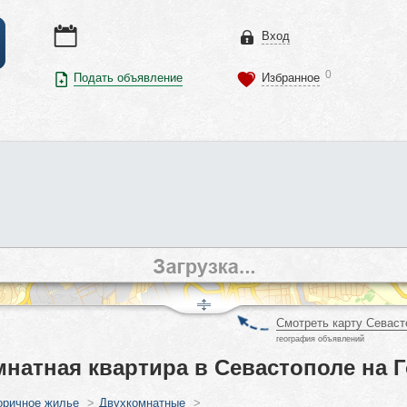
Вход
0
Подать объявление
Избранное
Смотреть карту Севаст
география объявлений
мнатная квартира в Севастополе на 
оричное жилье
>
Двухкомнатные
>