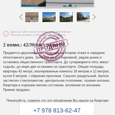
Цены на сайте могут отличаться от фактических
Просьба уточнять у владельца по телефону
2 комн.: 42/30/6м², этаж 2/5
Продается двухкомнатная квартира на втором этаже в середине
пятиэтажного дома. Зеленый двор с парковкой, рядом рынок и
остановка общественного транспорта. До супермаркета пять минут
ходьбы, до моря две остановки на транспорте. Общая площадь
квартиры 42 метра, изолированные комнаты 18 метров и 12 метров,
кухня 6 метров, г-образная прихожая. Санузел раздельный, балкон
застеклен стеклопакетом, центральное отопление, газовая колонка.
Квартира в хорошем жилом состоянии, вложения по желанию.
Прямая продажа.
Пожалуйста, скажите что это объявление Вы нашли на Квартиро
+7 978 813-62-47