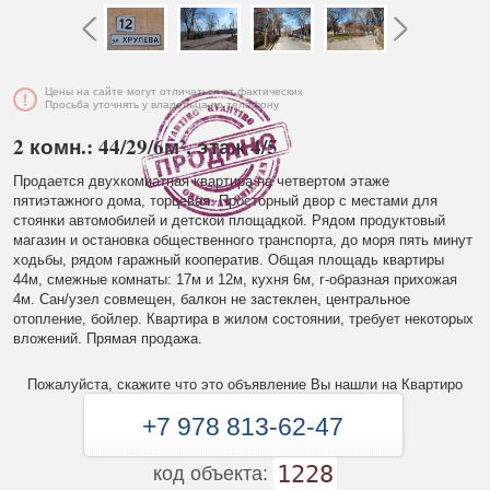
Цены на сайте могут отличаться от фактических
Просьба уточнять у владельца по телефону
2 комн.: 44/29/6м², этаж 4/5
Продается двухкомнатная квартира на четвертом этаже
пятиэтажного дома, торцевая. Просторный двор с местами для
стоянки автомобилей и детской площадкой. Рядом продуктовый
магазин и остановка общественного транспорта, до моря пять минут
ходьбы, рядом гаражный кооператив. Общая площадь квартиры
44м, смежные комнаты: 17м и 12м, кухня 6м, г-образная прихожая
4м. Сан/узел совмещен, балкон не застеклен, центральное
отопление, бойлер. Квартира в жилом состоянии, требует некоторых
вложений. Прямая продажа.
Пожалуйста, скажите что это объявление Вы нашли на Квартиро
+7 978 813-62-47
1228
код объекта: