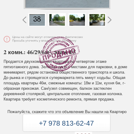
Цены на сайте могут отличаться от фактических
Просьба уточнять у владельца по телефону
2 комн.: 46/29/6м², этаж 4/5
Продается двухкомнатная квартира на четвертом этаже
пятиэтажного дома. Зеленый двор с местами для парковки, в доме
минимаркет, рядом остановка общественного транспорта и школа.
До рынка и строящегося супермаркета пять минут ходьбы. Общая
площадь квартиры 46м, смежные комнаты: 18м и 11м, кухня 6м, г-
образная прихожая. Сан/узел совмещен, балкон застеклен
деревянной столяркой, центральное отопление, газовая колонка.
Квартира требует косметического ремонта, прямая продажа.
Пожалуйста, скажите что это объявление Вы нашли на Квартиро
+7 978 813-62-47