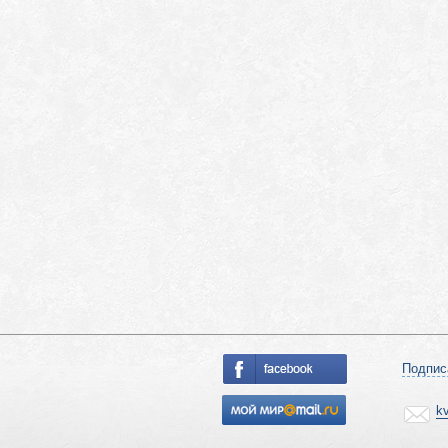
Подпис
k