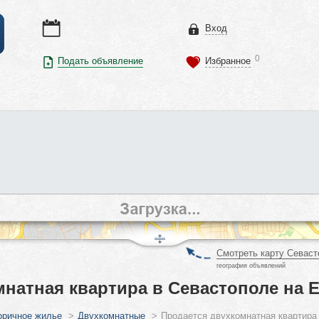
Вход
0
Подать объявление
Избранное
Смотреть карту Севаст
география объявлений
мнатная квартира в Севастополе на 
оричное жилье
>
Двухкомнатные
>
Продается двухкомнатная квартира