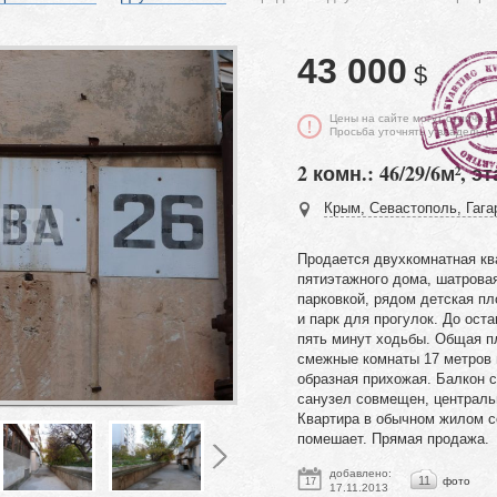
43 000
$
Цены на сайте могут отличать
Просьба уточнять у владельца
2 комн.: 46/29/6м², эт
Крым, Севастополь, Гага
Продается двухкомнатная ква
пятиэтажного дома, шатровая
парковкой, рядом детская пл
и парк для прогулок. До ост
пять минут ходьбы. Общая п
смежные комнаты 17 метров и
образная прихожая. Балкон с
санузел совмещен, центральн
Квартира в обычном жилом с
помешает. Прямая продажа.
добавлено:
11
фото
17
17.11.2013