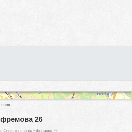
ополя
Ефремова 26
 в Севастополе на Ефремова 26