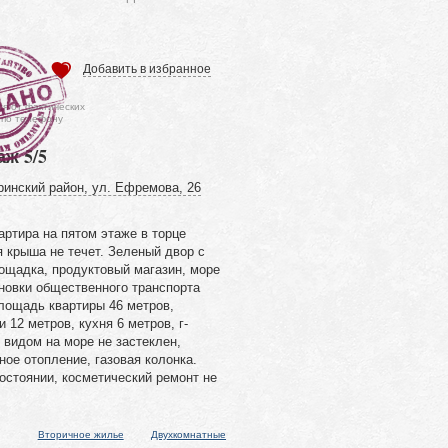
Добавить в избранное
ся от фактических
 по телефону
аж 5/5
ринский район, ул. Ефремова, 26
ртира на пятом этаже в торце
 крыша не течет. Зеленый двор с
ощадка, продуктовый магазин, море
ановки общественного транспорта
лощадь квартиры 46 метров,
 12 метров, кухня 6 метров, г-
 видом на море не застеклен,
ое отопление, газовая колонка.
остоянии, косметический ремонт не
Вторичное жилье
Двухкомнатные