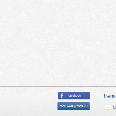
Подпис
k