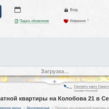
Вход
0
Подать объявление
Избранное
Смотреть карту Севаст
география объявлений
атной квартиры на Колобова 21 в С
оричное жилье
>
Двухкомнатные
>
Продажа двухкомнатной квартиры н