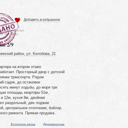
Добавить в избранное
ся от фактических
 по телефону
аж 2/9
инский район, ул. Колобова, 21
артира на втором этаже
аботает. Просторный двор с детской
оянки транспорта. Рядом
ий садик, до остановки
сять минут ходьбы, до моря три
бщая площадь квартиры 51м,
и 12м, кухня 8м, двойная
зел раздельный, две лоджии
й, центральное отопление, бойлер.
ского ремонта. Прямая продажа.
Вторичное жилье
Двухкомнатные