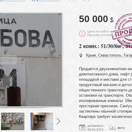
50 000
$
Цены на сайте могут отличать
Просьба уточнять у владельца
2 комн.: 51/30/8м², эт
Крым, Севастополь, Гагар
Продается двухкомнатная кв
девятиэтажного дома, лифт р
площадкой и местами для ст
продуктовый магазин и детск
общественного транспорта де
остановки на транспорте. О
изолированные комнаты: 18м 
просторная прихожая. Сан/у
застеклены обычной столярко
Квартира требует косметиче
добавлено:
7
фото
08
08.04.2013