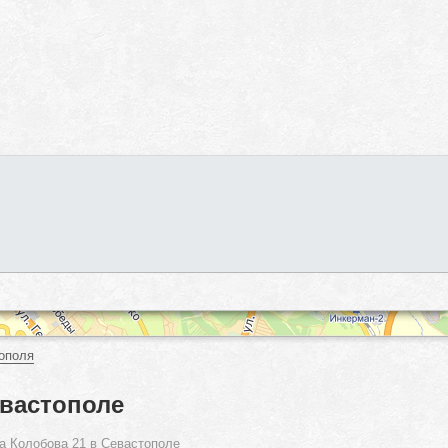
ополя
евастополе
а Колобова 21 в Севастополе