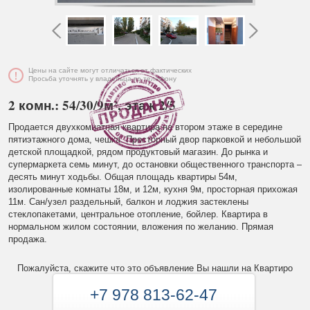
Цены на сайте могут отличаться от фактических
Просьба уточнять у владельца по телефону
2 комн.: 54/30/9м², этаж 2/5
Продается двухкомнатная квартира на втором этаже в середине
пятиэтажного дома, чешка. Просторный двор парковкой и небольшой
детской площадкой, рядом продуктовый магазин. До рынка и
супермаркета семь минут, до остановки общественного транспорта –
десять минут ходьбы. Общая площадь квартиры 54м,
изолированные комнаты 18м, и 12м, кухня 9м, просторная прихожая
11м. Сан/узел раздельный, балкон и лоджия застеклены
стеклопакетами, центральное отопление, бойлер. Квартира в
нормальном жилом состоянии, вложения по желанию. Прямая
продажа.
Пожалуйста, скажите что это объявление Вы нашли на Квартиро
+7 978 813-62-47