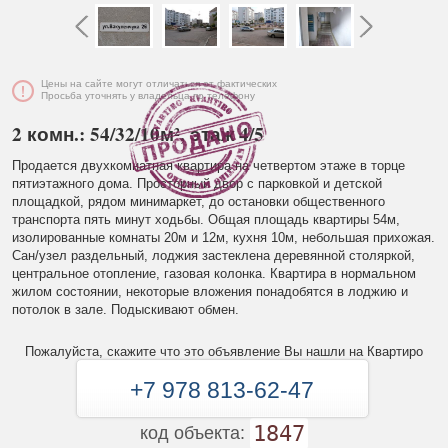
Цены на сайте могут отличаться от фактических
Просьба уточнять у владельца по телефону
2 комн.: 54/32/10м², этаж 4/5
Продается двухкомнатная квартира на четвертом этаже в торце
пятиэтажного дома. Просторный двор с парковкой и детской
площадкой, рядом минимаркет, до остановки общественного
транспорта пять минут ходьбы. Общая площадь квартиры 54м,
изолированные комнаты 20м и 12м, кухня 10м, небольшая прихожая.
Сан/узел раздельный, лоджия застеклена деревянной столяркой,
центральное отопление, газовая колонка. Квартира в нормальном
жилом состоянии, некоторые вложения понадобятся в лоджию и
потолок в зале. Подыскивают обмен.
Пожалуйста, скажите что это объявление Вы нашли на Квартиро
+7 978 813-62-47
1847
код объекта: