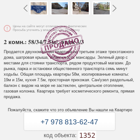
Цены на сайте могут отличаться от фактических
Просьба уточнять у владельца по телефону
2 комн.: 58/34/7.5м², этаж 3/3
Продается двухкомнатная квартира на третьем этаже трехэтажного
дома, шатровая крыша, возможность мансарды. Зеленый двор с
местами для стоянки транспорта, рядом продуктовый магазин. До
рынка, парка и остановки общественного транспорта семь минут
ходьбы. Общая площадь квартиры 58м, изолированные комнаты:
19м и 15м, кухня 7.5м, просторная прихожая. Сан/узел раздельный,
балкон с видом на море не застеклен, центральное отопление,
газовая колонка. Квартира требует косметического ремонта, прямая
продажа.
Пожалуйста, скажите что это объявление Вы нашли на Квартиро
+7 978 813-62-47
1352
код объекта: