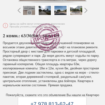
Цены на сайте могут отличаться от фактических
Просьба уточнять у владельца по телефону
2 комн.: 63/30/8м², этаж 8/9
Продается двухкомнатная квартира улучшенной планировки на
восьмом этаже девятиэтажного дома, лифт на плановом ремонте.
Просторный двор с местами для парковки и детской площадкой,
рядом супермаркет и парк. До моря десять минут ходьбы по парку.
Остановка общественного транспорта в ста метрах, через дорогу
гаражный кооператив. Общая площадь квартиры 63м,
изолированные комнаты: 18м и 12м, кухня 8м, двойная просторная
прихожая. Две лоджии застеклены, одна с видом на море - стекло-
пакетом, вторая деревянной столяркой, раздельный сан/узел,
центральное отопление, установлены два бойлера. Квартира в
нормальном жилом состоянии. Прямая продажа.
Пожалуйста, скажите что это объявление Вы нашли на Квартиро
+7 978 813-62-47