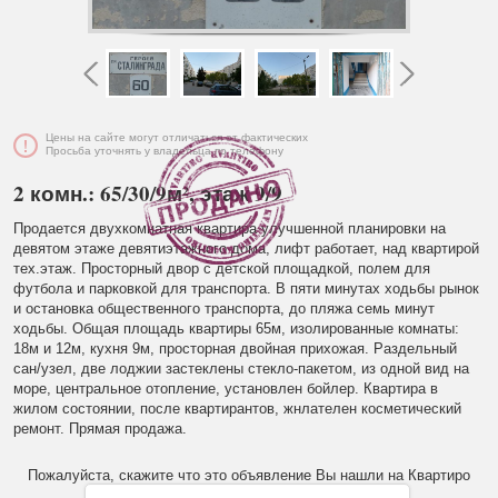
Цены на сайте могут отличаться от фактических
Просьба уточнять у владельца по телефону
2 комн.: 65/30/9м², этаж 9/9
Продается двухкомнатная квартира улучшенной планировки на
девятом этаже девятиэтажного дома, лифт работает, над квартирой
тех.этаж. Просторный двор с детской площадкой, полем для
футбола и парковкой для транспорта. В пяти минутах ходьбы рынок
и остановка общественного транспорта, до пляжа семь минут
ходьбы. Общая площадь квартиры 65м, изолированные комнаты:
18м и 12м, кухня 9м, просторная двойная прихожая. Раздельный
сан/узел, две лоджии застеклены стекло-пакетом, из одной вид на
море, центральное отопление, установлен бойлер. Квартира в
жилом состоянии, после квартирантов, жнлателен косметический
ремонт. Прямая продажа.
Пожалуйста, скажите что это объявление Вы нашли на Квартиро