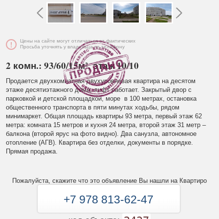
Цены на сайте могут отличаться от фактических
Просьба уточнять у владельца по телефону
2 комн.: 93/60/15м², этаж 10/10
Продается двухкомнатная двухуровневая квартира на десятом
этаже десятиэтажного дома, лифт работает. Закрытый двор с
парковкой и детской площадкой, море в 100 метрах, остановка
общественного транспорта в пяти минутах ходьбы, рядом
минимаркет. Общая площадь квартиры 93 метра, первый этаж 62
метра: комната 15 метров и кухня 24 метра, второй этаж 31 метр –
балкона (второй ярус на фото видно). Два санузла, автономное
отопление (АГВ). Квартира без отделки, документы в порядке.
Прямая продажа.
Пожалуйста, скажите что это объявление Вы нашли на Квартиро
+7 978 813-62-47